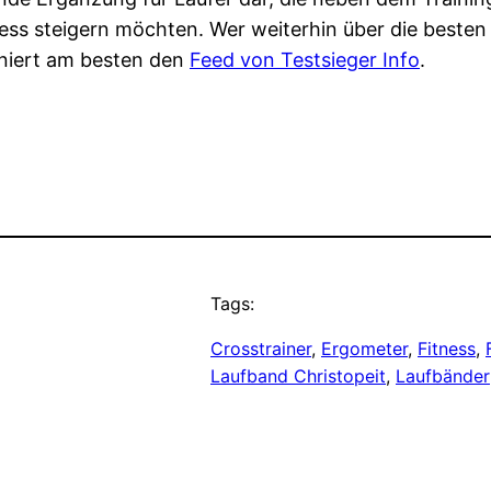
tness steigern möchten. Wer weiterhin über die beste
niert am besten den
Feed von Testsieger Info
.
Tags:
Crosstrainer
, 
Ergometer
, 
Fitness
, 
Laufband Christopeit
, 
Laufbänder