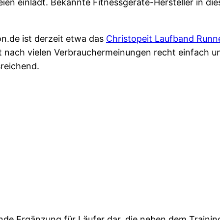
en einlädt. Bekannte Fitnessgeräte-Hersteller in die
n.de ist derzeit etwa das
Christopeit Laufband Runne
t nach vielen Verbrauchermeinungen recht einfach un
sreichend.
ende Ergänzung für Läufer dar, die neben dem Trainin