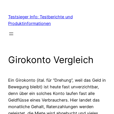
Skip
to
Testsieger Info: Testberichte und
content
Produktinformationen
Girokonto Vergleich
Ein Girokonto (ital. für “Drehung”, weil das Geld in
Bewegung bleibt) ist heute fast unverzichtbar,
denn über ein solches Konto laufen fast alle
Geldflüsse eines Verbrauchers. Hier landet das
monatliche Gehalt, Ratenzahlungen werden
geleistet, die Miete wird abgebucht und vieles