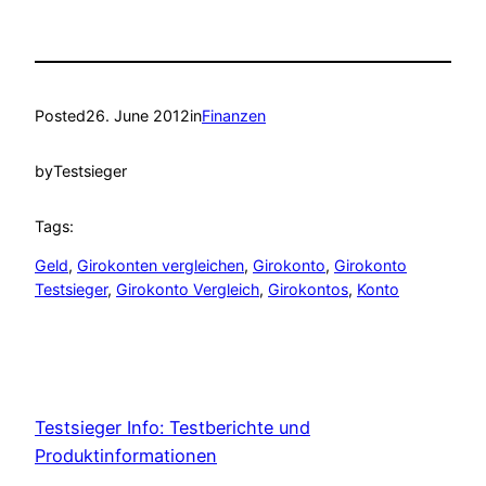
Posted
26. June 2012
in
Finanzen
by
Testsieger
Tags:
Geld
, 
Girokonten vergleichen
, 
Girokonto
, 
Girokonto
Testsieger
, 
Girokonto Vergleich
, 
Girokontos
, 
Konto
Testsieger Info: Testberichte und
Produktinformationen