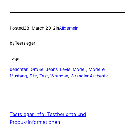
Posted
28. March 2012
in
Allgemein
by
Testsieger
Tags:
beachten
, 
Größe
, 
Jeans
, 
Levis
, 
Modell
, 
Modelle
, 
Mustang
, 
Sitz
, 
Test
, 
Wrangler
, 
Wrangler Authentic
Testsieger Info: Testberichte und
Produktinformationen