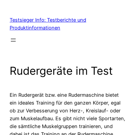
Skip
to
Testsieger Info: Testberichte und
content
Produktinformationen
Rudergeräte im Test
Ein Rudergerät bzw. eine Rudermaschine bietet
ein ideales Training für den ganzen Körper, egal
ob zur Verbesserung von Herz-, Kreislauf- oder
zum Muskelaufbau. Es gibt nicht viele Sportarten,
die sämtliche Muskelgruppen trainieren, und
dabei ist das Training an der Rudermaschine