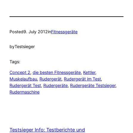
Posted
9. July 2012
in
Fitnessgeräte
by
Testsieger
Tags:
Concept 2
, 
die besten Fitnessgeräte
, 
Kettler
, 
Muskelaufbau
, 
Rudergerät
, 
Rudergerät im Test
, 
Rudergerät Test
, 
Rudergeräte
, 
Rudergeräte Testsieger
, 
Rudermaschine
Testsieger Info: Testberichte und