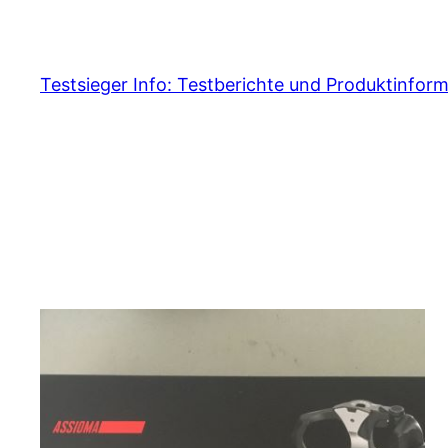
Skip
to
content
Testsieger Info: Testberichte und Produktinfor