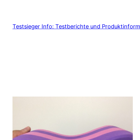
Skip
to
content
Testsieger Info: Testberichte und Produktinfor