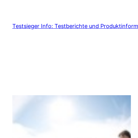
Skip
to
content
Testsieger Info: Testberichte und Produktinfor