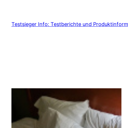
Skip
to
content
Testsieger Info: Testberichte und Produktinfor