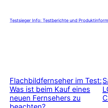
Skip
to
content
Testsieger Info: Testberichte und Produktinfor
Flachbildfernseher im Test:
S
Was ist beim Kauf eines
L
neuen Fernsehers zu
C
beachten?