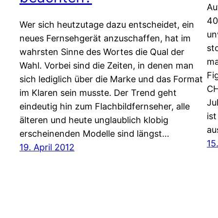
Au
40
Wer sich heutzutage dazu entscheidet, ein
un
neues Fernsehgerät anzuschaffen, hat im
st
wahrsten Sinne des Wortes die Qual der
ma
Wahl. Vorbei sind die Zeiten, in denen man
Fi
sich lediglich über die Marke und das Format
CH
im Klaren sein musste. Der Trend geht
Ju
eindeutig hin zum Flachbildfernseher, alle
is
älteren und heute unglaublich klobig
au
erscheinenden Modelle sind längst…
15
19. April 2012