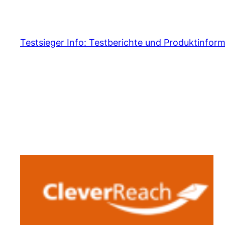
Skip
to
content
Testsieger Info: Testberichte und Produktinfor