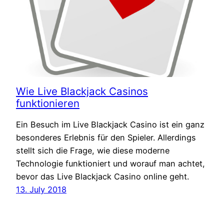
Wie Live Blackjack Casinos
funktionieren
Ein Besuch im Live Blackjack Casino ist ein ganz
besonderes Erlebnis für den Spieler. Allerdings
stellt sich die Frage, wie diese moderne
Technologie funktioniert und worauf man achtet,
bevor das Live Blackjack Casino online geht.
13. July 2018