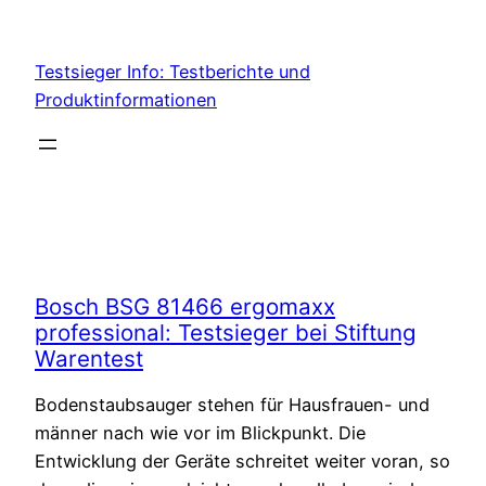
Skip
to
Testsieger Info: Testberichte und
content
Produktinformationen
Bosch BSG 81466 ergomaxx
professional: Testsieger bei Stiftung
Warentest
Bodenstaubsauger stehen für Hausfrauen- und
männer nach wie vor im Blickpunkt. Die
Entwicklung der Geräte schreitet weiter voran, so