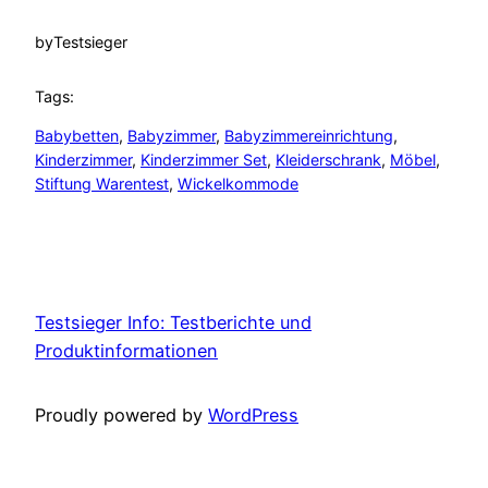
by
Testsieger
Tags:
Babybetten
, 
Babyzimmer
, 
Babyzimmereinrichtung
, 
Kinderzimmer
, 
Kinderzimmer Set
, 
Kleiderschrank
, 
Möbel
, 
Stiftung Warentest
, 
Wickelkommode
Testsieger Info: Testberichte und
Produktinformationen
Proudly powered by
WordPress