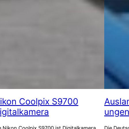
ikon Coolpix S9700
Ausla
igitalkamera
ungen
e Nikon Coolpix S9700 ist Digitalkamera
Die Deuts