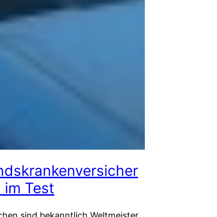
ndskrankenversicher
 im Test
chen sind bekanntlich Weltmeister,