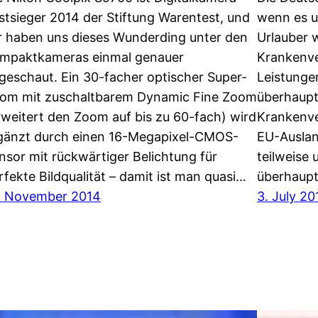
stsieger 2014 der Stiftung Warentest, und
wenn es u
r haben uns dieses Wunderding unter den
Urlauber w
mpaktkameras einmal genauer
Krankenve
geschaut. Ein 30-facher optischer Super-
Leistunge
om mit zuschaltbarem Dynamic Fine Zoom
überhaupt!
rweitert den Zoom auf bis zu 60-fach) wird
Krankenve
gänzt durch einen 16-Megapixel-CMOS-
EU-Auslan
nsor mit rückwärtiger Belichtung für
teilweise 
rfekte Bildqualität – damit ist man quasi…
überhaupt
. November 2014
3. July 20