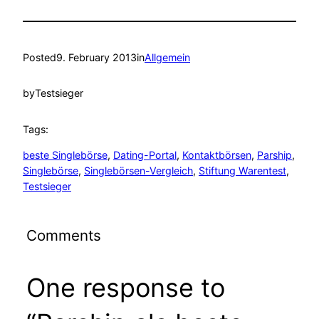
Posted
9. February 2013
in
Allgemein
by
Testsieger
Tags:
beste Singlebörse
, 
Dating-Portal
, 
Kontaktbörsen
, 
Parship
, 
Singlebörse
, 
Singlebörsen-Vergleich
, 
Stiftung Warentest
, 
Testsieger
Comments
One response to