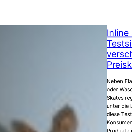
Inline
Testsi
versc
Preis
Neben Fla
oder Wasc
Skates re
unter die
diese Tes
Konsument
Produkte 