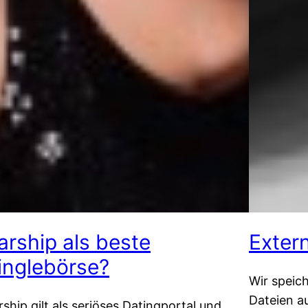
arship als beste
Exter
inglebörse?
Wir speic
Dateien a
rship gilt als seriöses Datingportal und