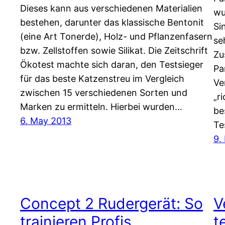
Dieses kann aus verschiedenen Materialien
wu
bestehen, darunter das klassische Bentonit
Si
(eine Art Tonerde), Holz- und Pflanzenfasern
se
bzw. Zellstoffen sowie Silikat. Die Zeitschrift
Zu
Ökotest machte sich daran, den Testsieger
Pa
für das beste Katzenstreu im Vergleich
Ve
zwischen 15 verschiedenen Sorten und
„r
Marken zu ermitteln. Hierbei wurden…
be
6. May 2013
Te
9.
Concept 2 Rudergerät: So
V
trainieren Profis
t