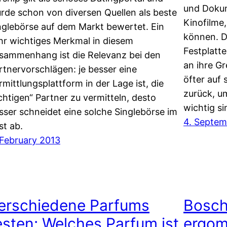
und Dokum
rde schon von diversen Quellen als beste
Kinofilme,
nglebörse auf dem Markt bewertet. Ein
können. D
hr wichtiges Merkmal in diesem
Festplatt
sammenhang ist die Relevanz bei den
an ihre G
rtnervorschlägen: je besser eine
öfter auf
rmittlungsplattform in der Lage ist, die
zurück, u
ichtigen“ Partner zu vermitteln, desto
wichtig s
sser schneidet eine solche Singlebörse im
4. Septem
st ab.
 February 2013
erschiedene Parfums
Bosch
esten: Welches Parfum ist
ergom