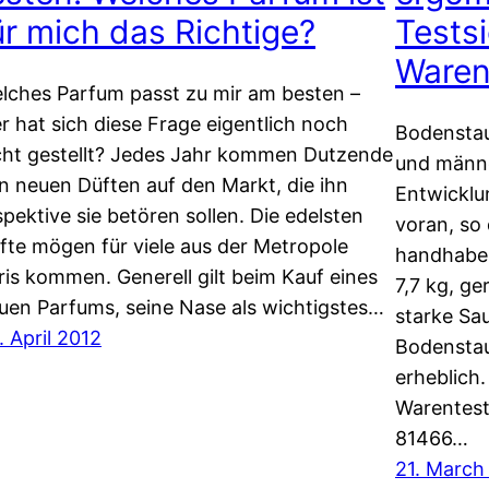
ür mich das Richtige?
Testsi
Waren
lches Parfum passt zu mir am besten –
r hat sich diese Frage eigentlich noch
Bodenstau
cht gestellt? Jedes Jahr kommen Dutzende
und männe
n neuen Düften auf den Markt, die ihn
Entwicklu
spektive sie betören sollen. Die edelsten
voran, so 
fte mögen für viele aus der Metropole
handhaben
ris kommen. Generell gilt beim Kauf eines
7,7 kg, g
uen Parfums, seine Nase als wichtigstes…
starke Sa
. April 2012
Bodenstau
erheblich.
Warentest
81466…
21. March