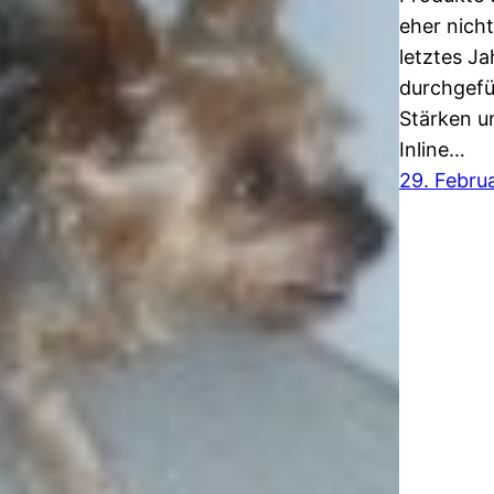
eher nich
letztes Ja
durchgefü
Stärken u
Inline…
29. Febru