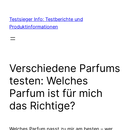
Skip
to
Testsieger Info: Testberichte und
content
Produktinformationen
Verschiedene Parfums
testen: Welches
Parfum ist für mich
das Richtige?
Welches Parfum passt zu mir am besten – wer