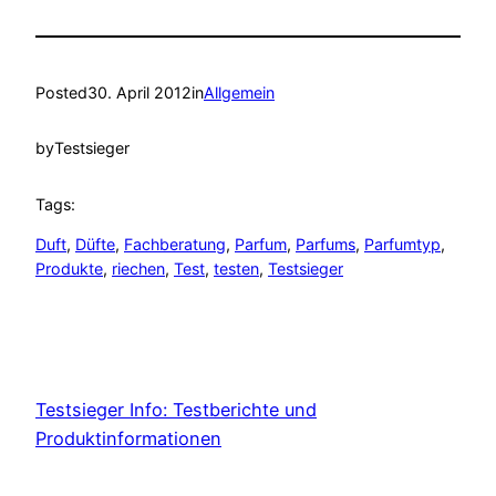
Posted
30. April 2012
in
Allgemein
by
Testsieger
Tags:
Duft
, 
Düfte
, 
Fachberatung
, 
Parfum
, 
Parfums
, 
Parfumtyp
, 
Produkte
, 
riechen
, 
Test
, 
testen
, 
Testsieger
Testsieger Info: Testberichte und
Produktinformationen