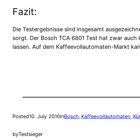
Fazit:
Die Testergebnisse sind insgesamt ausgezeichne
sorgt. Der Bosch TCA 6801 Test hat zwar auch 
lassen. Auf dem Kaffeevollautomaten-Markt kan
Posted
10. July 2010
in
Bosch
, 
Kaffeevollautomaten
, 
Kü
by
Testsieger