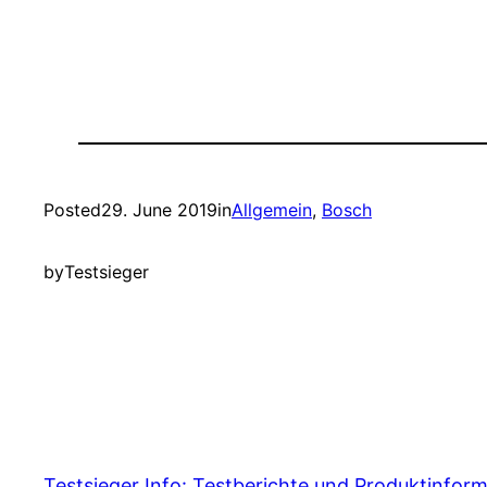
Posted
29. June 2019
in
Allgemein
, 
Bosch
by
Testsieger
Testsieger Info: Testberichte und Produktinfor