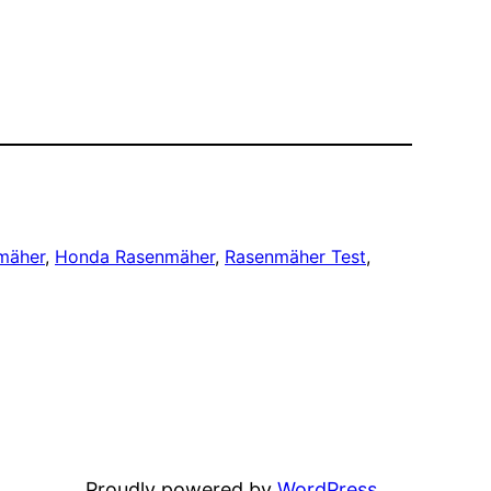
mäher
, 
Honda Rasenmäher
, 
Rasenmäher Test
, 
Proudly powered by
WordPress