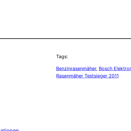
Tags:
Benzinrasenmäher
, 
Bosch Elektro
Rasenmäher Testsieger 2011
mationen