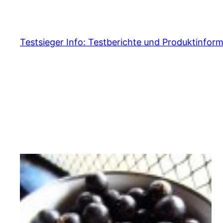
Skip
to
content
Testsieger Info: Testberichte und Produktinfor