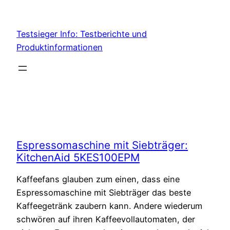
Skip
to
Testsieger Info: Testberichte und
content
Produktinformationen
Espressomaschine mit Siebträger:
KitchenAid 5KES100EPM
Kaffeefans glauben zum einen, dass eine
Espressomaschine mit Siebträger das beste
Kaffeegetränk zaubern kann. Andere wiederum
schwören auf ihren Kaffeevollautomaten, der