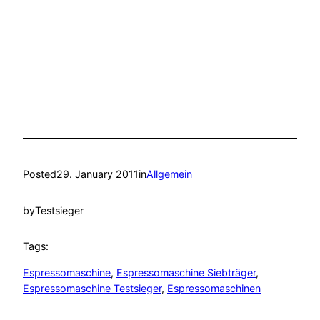
Posted
29. January 2011
in
Allgemein
by
Testsieger
Tags:
Espressomaschine
, 
Espressomaschine Siebträger
, 
Espressomaschine Testsieger
, 
Espressomaschinen