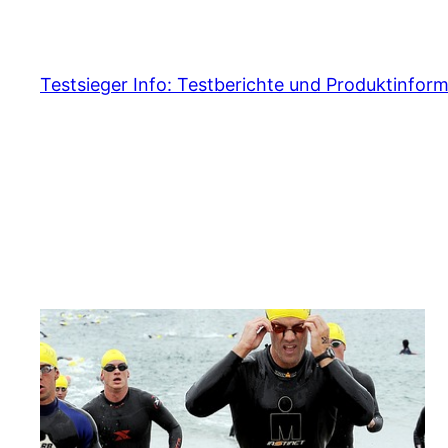
Skip
to
content
Testsieger Info: Testberichte und Produktinfor