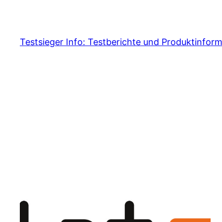
Skip
to
content
Testsieger Info: Testberichte und Produktinfor