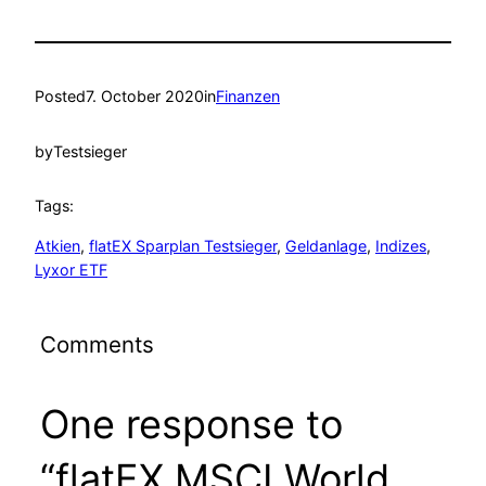
Posted
7. October 2020
in
Finanzen
by
Testsieger
Tags:
Atkien
, 
flatEX Sparplan Testsieger
, 
Geldanlage
, 
Indizes
, 
Lyxor ETF
Comments
One response to
“flatEX MSCI World