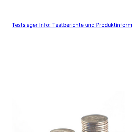
Skip
to
content
Testsieger Info: Testberichte und Produktinfor