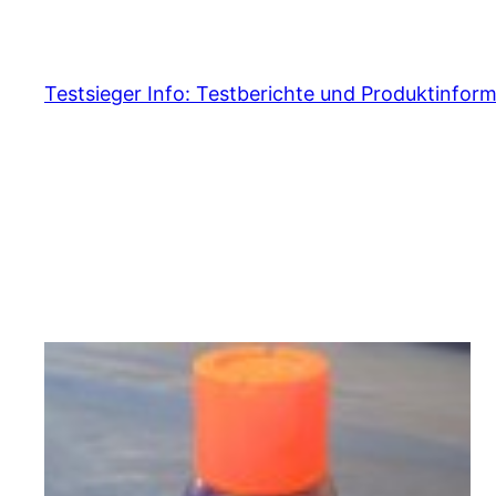
Skip
to
content
Testsieger Info: Testberichte und Produktinfor