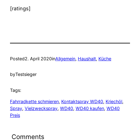
[ratings]
Posted
2. April 2020
in
Allgemein
, 
Haushalt
, 
Küche
by
Testsieger
Tags:
Fahrradkette schmieren
, 
Kontaktspray WD40
, 
Kriechöl
, 
Spray
, 
Vielzweckspray
, 
WD40
, 
WD40 kaufen
, 
WD40
Preis
Comments