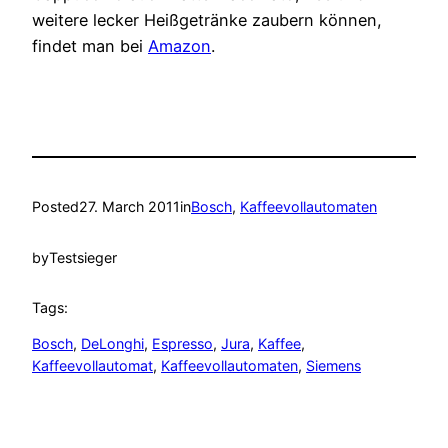
weitere lecker Heißgetränke zaubern können,
findet man bei
Amazon
.
Posted
27. March 2011
in
Bosch
, 
Kaffeevollautomaten
by
Testsieger
Tags:
Bosch
, 
DeLonghi
, 
Espresso
, 
Jura
, 
Kaffee
, 
Kaffeevollautomat
, 
Kaffeevollautomaten
, 
Siemens