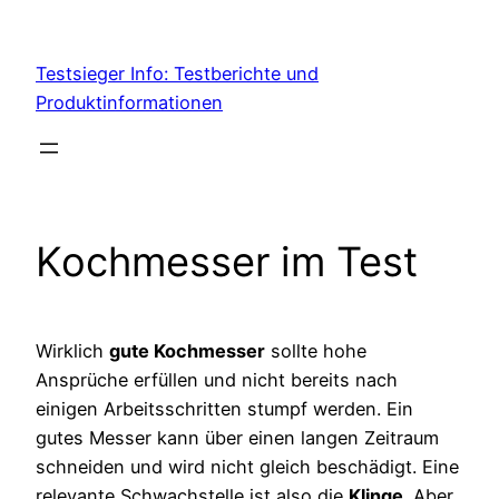
Skip
to
Testsieger Info: Testberichte und
content
Produktinformationen
Kochmesser im Test
Wirklich
gute Kochmesser
sollte hohe
Ansprüche erfüllen und nicht bereits nach
einigen Arbeitsschritten stumpf werden. Ein
gutes Messer kann über einen langen Zeitraum
schneiden und wird nicht gleich beschädigt. Eine
relevante Schwachstelle ist also die
Klinge
. Aber