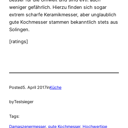
weniger gefährlich. Hierzu finden sich sogar
extrem scharfe Keramikmesser, aber unglaublich
gute Kochmesser stammen bekanntlich stets aus
Solingen.
[ratings]
Posted
5. April 2017
in
Küche
by
Testsieger
Tags:
Damaszenermesser
, 
gute Kochmesser
, 
Hochwertige