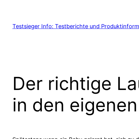
Skip
to
content
Testsieger Info: Testberichte und Produktinfor
Der richtige La
in den eigene