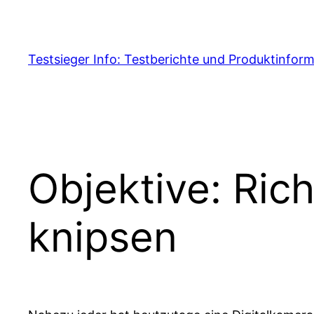
Skip
to
content
Testsieger Info: Testberichte und Produktinfor
Objektive: Rich
knipsen