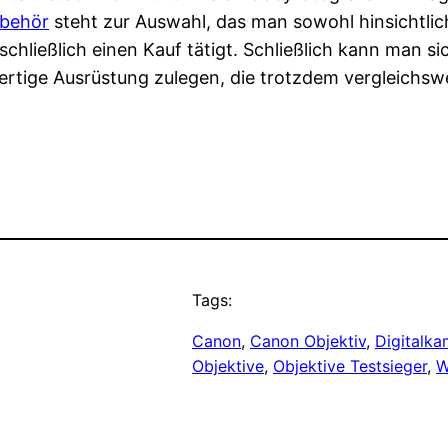
ubehör
steht zur Auswahl, das man sowohl hinsichtlic
schließlich einen Kauf tätigt. Schließlich kann man 
tige Ausrüstung zulegen, die trotzdem vergleichswei
Tags:
Canon
, 
Canon Objektiv
, 
Digitalka
Objektive
, 
Objektive Testsieger
, 
W