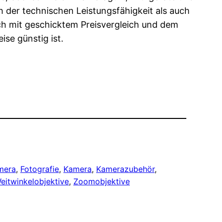
h der technischen Leistungsfähigkeit als auch
sich mit geschicktem Preisvergleich und dem
se günstig ist.
mera
, 
Fotografie
, 
Kamera
, 
Kamerazubehör
, 
eitwinkelobjektive
, 
Zoomobjektive